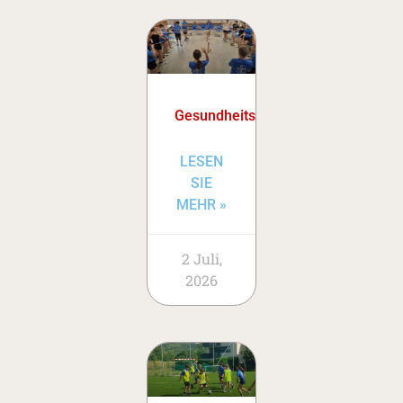
Gesundheitstage
LESEN
SIE
MEHR »
2 Juli,
2026