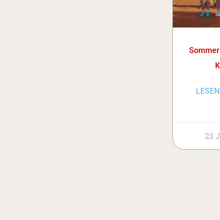
Sommers
K
LESEN
23 J