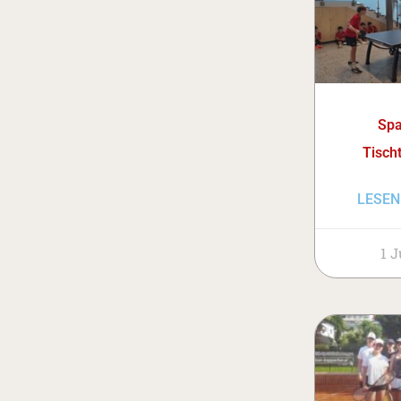
Sp
Tisch
LESEN
1 J