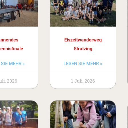
annendes
Eiszeitwanderweg
tennisfinale
Stratzing
 SIE MEHR »
LESEN SIE MEHR »
uli, 2026
1 Juli, 2026