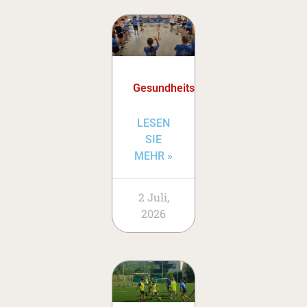
Gesundheitstage
LESEN
SIE
MEHR »
2 Juli,
2026